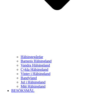
Hälsingegårdar
Barnens Hälsingland
Vandra Hälsingland
Cykla Hälsingland
Vinter i Hälsingland
Bandyland
Jul i Hälsingland
Mitt Hälsingland
BESÖKSMÅL