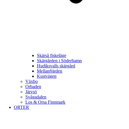
Skärså fiskeläge
Skärgården i Söderhamn
Hudiksvalls skärgård
Mellanfjärden
Kustvägen
Växbo
Orbaden
Järvsö
Svågadalen
Los & Orsa Finnmark
ORTER