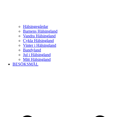
Hälsingegårdar
Barnens Hälsingland
Vandra Hälsingland
Cykla Hälsingland
Vinter i Hälsingland
Bandyland
Jul i Hälsingland
Mitt Hälsingland
BESÖKSMÅL