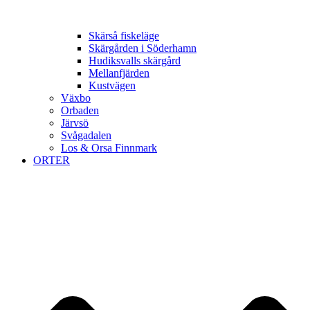
Skärså fiskeläge
Skärgården i Söderhamn
Hudiksvalls skärgård
Mellanfjärden
Kustvägen
Växbo
Orbaden
Järvsö
Svågadalen
Los & Orsa Finnmark
ORTER