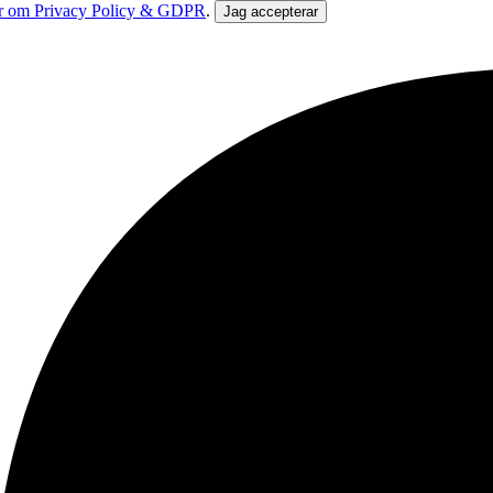
r om Privacy Policy & GDPR
.
Jag accepterar