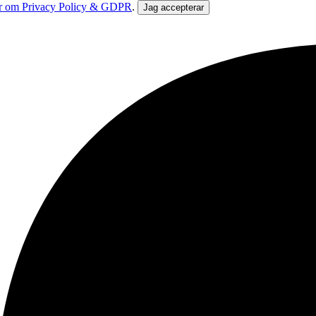
r om Privacy Policy & GDPR
.
Jag accepterar