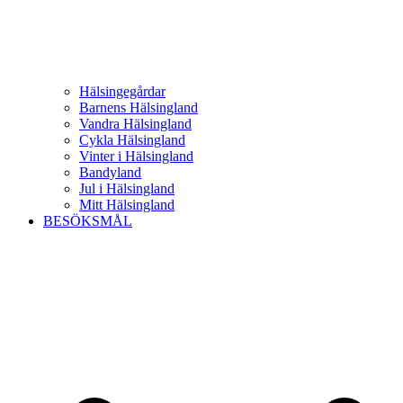
Hälsingegårdar
Barnens Hälsingland
Vandra Hälsingland
Cykla Hälsingland
Vinter i Hälsingland
Bandyland
Jul i Hälsingland
Mitt Hälsingland
BESÖKSMÅL