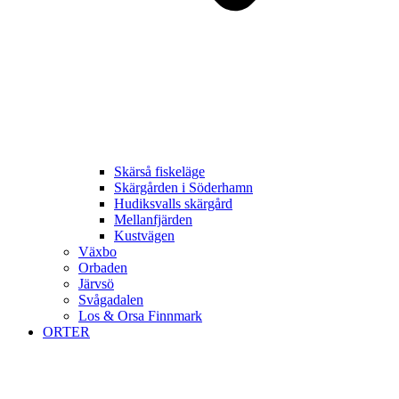
Skärså fiskeläge
Skärgården i Söderhamn
Hudiksvalls skärgård
Mellanfjärden
Kustvägen
Växbo
Orbaden
Järvsö
Svågadalen
Los & Orsa Finnmark
ORTER