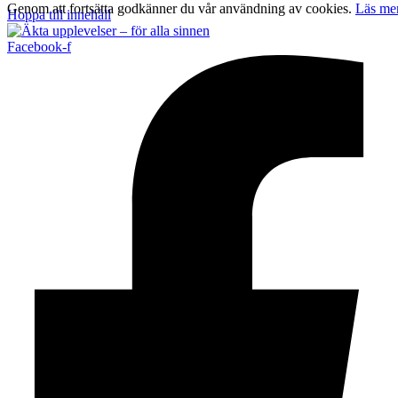
Genom att fortsätta godkänner du vår användning av cookies.
Läs me
Hoppa till innehåll
Facebook-f