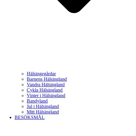
Hälsingegårdar
Barnens Hälsingland
Vandra Hälsingland
Cykla Hälsingland
Vinter i Hälsingland
Bandyland
Jul i Hälsingland
Mitt Hälsingland
BESÖKSMÅL