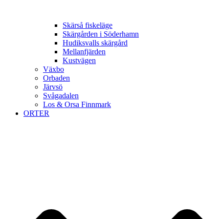
Skärså fiskeläge
Skärgården i Söderhamn
Hudiksvalls skärgård
Mellanfjärden
Kustvägen
Växbo
Orbaden
Järvsö
Svågadalen
Los & Orsa Finnmark
ORTER